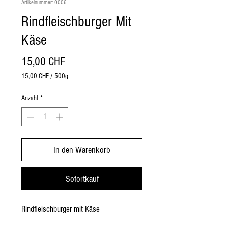
Artikelnummer: 0006
Rindfleischburger Mit
Käse
Preis
15,00 CHF
15,00 CHF
/
500g
15,00 CHF
pro
Anzahl
*
500
Gramm
In den Warenkorb
Sofortkauf
Rindfleischburger mit Käse