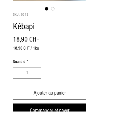
SKU : 0013
Kébapi
Prix
18,90 CHF
18,90 CHF
/
1kg
18,90 CHF
pour
Quantité
*
1
Kilogramme
Ajouter au panier
Commander et payer
Un mélange parfait de viande de porc et
de bœuf.