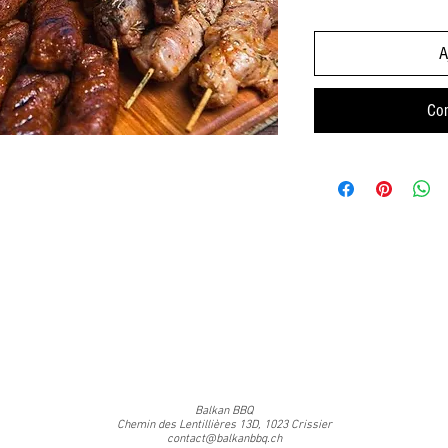
A
Co
Balkan BBQ
Chemin des Lentillières 13D, 1023 Crissier
contact@balkanbbq.ch